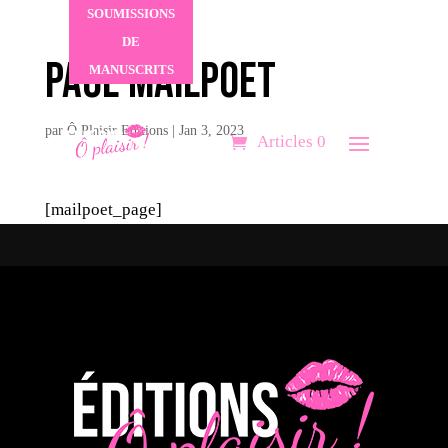
SOUMISSIONS
DE
Page MailPoet
MANUSCRITS
MON COMPTE
par
Ô Plaisir Editions
|
Jan 3, 2023
Articles 0
[mailpoet_page]